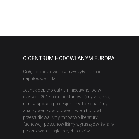
O CENTRUM HODOWLANYM EUROPA
Gołębie pocztowe towarzyszyły nam od
najmłodszych lat.
Jednak dopiero całkiem niedawno, bo w
czerwcu 2017 roku postanowiliśmy zająć się
nimi w sposób profesjonalny. Dokonaliśmy
analizy wyników lotowych wielu hodowli,
przestudiowaliśmy mnóstwo literatury
fachowej i postanowiliśmy wyruszyć w świat w
poszukiwaniu najlepszych ptaków.