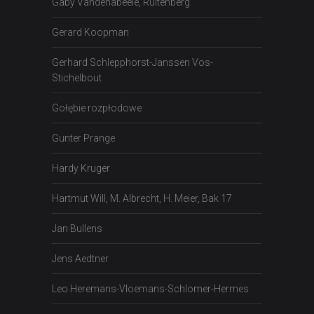
Gaby Vandenabeele, Ruitenberg
Gerard Koopman
Gerhard Schlepphorst-Janssen Vos-
Stichelbout
Gołębie rozpłodowe
Gunter Prange
Hardy Kruger
Hartmut Will, M. Albrecht, H. Meier, Bak 17
Jan Bullens
Jens Aedtner
Leo Heremans-Vloemans-Schlomer-Hermes