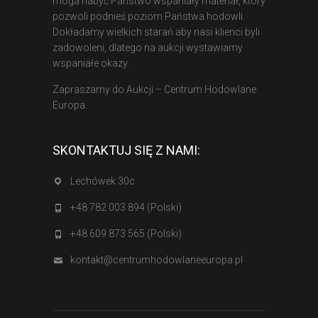
moga nabyć Państwo wspaniały materiał, który
pozwoli podnieś poziom Państwa hodowli.
Dokładamy wielkich starań aby nasi klienci byli
zadowoleni, dlatego na aukcji wystawiamy
wspaniałe okazy.
Zapraszamy do Aukcji – Centrum Hodowlane
Europa.
SKONTAKTUJ SIĘ Z NAMI:
Lechówek 30c
+48 782 003 894 (Polski)
+48 609 873 565 (Polski)
kontakt@centrumhodowlaneeuropa.pl