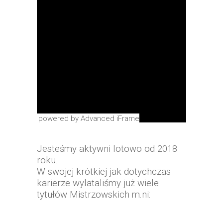
powered by Advanced iFrame
Jesteśmy aktywni lotowo od 2018
roku.
W swojej krótkiej jak dotychczas
karierze wylataliśmy już wiele
tytułów Mistrzowskich m.ni: