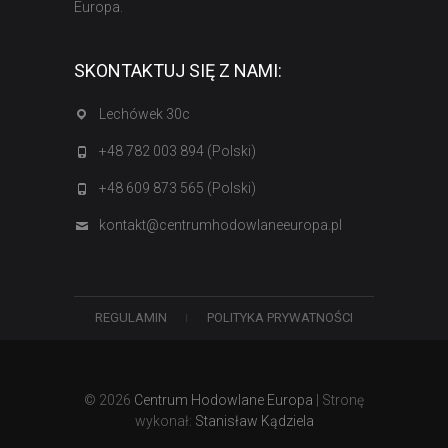
Europa.
SKONTAKTUJ SIĘ Z NAMI:
Lechówek 30c
+48 782 003 894 (Polski)
+48 609 873 565 (Polski)
kontakt@centrumhodowlaneeuropa.pl
REGULAMIN
POLITYKA PRYWATNOŚCI
© 2026
Centrum Hodowlane Europa
| Stronę
wykonał:
Stanisław Kądziela