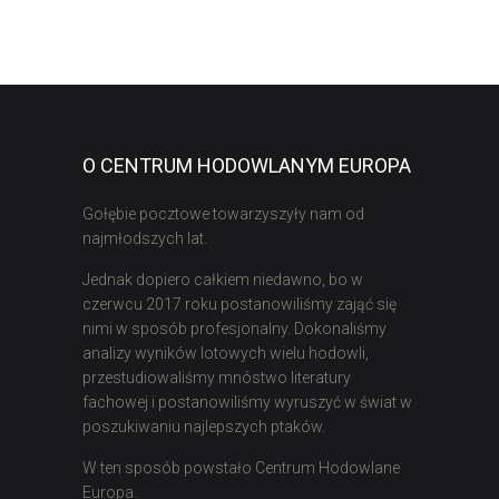
O CENTRUM HODOWLANYM EUROPA
Gołębie pocztowe towarzyszyły nam od
najmłodszych lat.
Jednak dopiero całkiem niedawno, bo w
czerwcu 2017 roku postanowiliśmy zająć się
nimi w sposób profesjonalny. Dokonaliśmy
analizy wyników lotowych wielu hodowli,
przestudiowaliśmy mnóstwo literatury
fachowej i postanowiliśmy wyruszyć w świat w
poszukiwaniu najlepszych ptaków.
W ten sposób powstało Centrum Hodowlane
Europa.