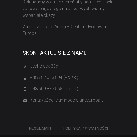
Dokładamy wielkich starań aby nasi klienci byli
zadowoleni, dlatego na aukcji wystawiamy
wspaniałe okazy.
Zapraszamy do Aukcji – Centrum Hodowlane
Europa.
SKONTAKTUJ SIĘ Z NAMI:
Lechówek 30c
+48 782 003 894 (Polski)
+48 609 873 565 (Polski)
kontakt@centrumhodowlaneeuropa.pl
REGULAMIN
POLITYKA PRYWATNOŚCI