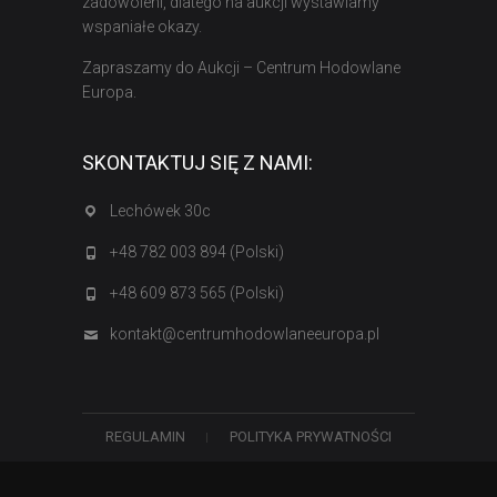
zadowoleni, dlatego na aukcji wystawiamy
wspaniałe okazy.
Zapraszamy do Aukcji – Centrum Hodowlane
Europa.
SKONTAKTUJ SIĘ Z NAMI:
Lechówek 30c
+48 782 003 894 (Polski)
+48 609 873 565 (Polski)
kontakt@centrumhodowlaneeuropa.pl
REGULAMIN
POLITYKA PRYWATNOŚCI