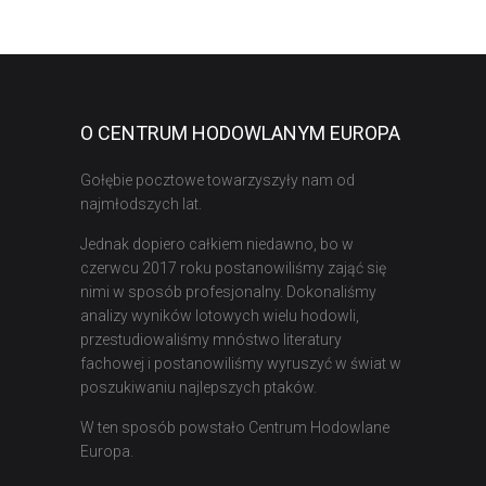
O CENTRUM HODOWLANYM EUROPA
Gołębie pocztowe towarzyszyły nam od
najmłodszych lat.
Jednak dopiero całkiem niedawno, bo w
czerwcu 2017 roku postanowiliśmy zająć się
nimi w sposób profesjonalny. Dokonaliśmy
analizy wyników lotowych wielu hodowli,
przestudiowaliśmy mnóstwo literatury
fachowej i postanowiliśmy wyruszyć w świat w
poszukiwaniu najlepszych ptaków.
W ten sposób powstało Centrum Hodowlane
Europa.