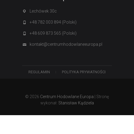
Lechówek 30c
+48 782 003 894 (Polski)
+48 609 873 565 (Polski)
kontakt@centrumhodowlaneeuropa.pl
REGULAMIN
POLITYKA PRYWATNOŚCI
© 2026
Centrum Hodowlane Europa
| Stronę
wykonał:
Stanisław Kądziela