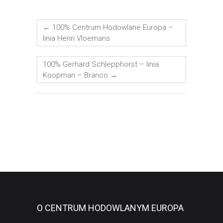
←
100% Centrum Hodowlane Europa –
linia Henri Vloemans
100% Gerhard Schlepphorst – linia
Koopman – Branco
→
O CENTRUM HODOWLANYM EUROPA