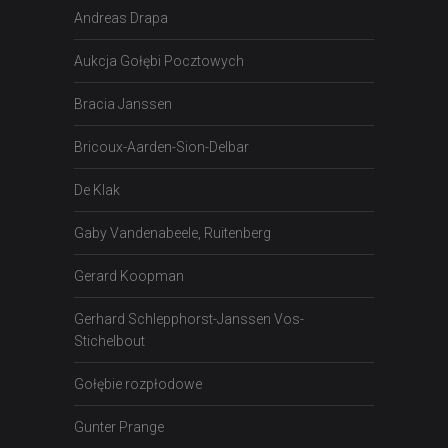
Andreas Drapa
Aukcja Gołębi Pocztowych
Bracia Janssen
Bricoux-Aarden-Sion-Delbar
De Klak
Gaby Vandenabeele, Ruitenberg
Gerard Koopman
Gerhard Schlepphorst-Janssen Vos-
Stichelbout
Gołębie rozpłodowe
Gunter Prange