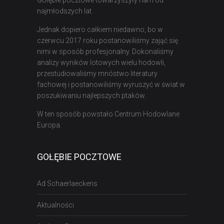
Gołębie pocztowe towarzyszyły nam od
najmłodszych lat.
Jednak dopiero całkiem niedawno, bo w
czerwcu 2017 roku postanowiliśmy zająć się
nimi w sposób profesjonalny. Dokonaliśmy
analizy wyników lotowych wielu hodowli,
przestudiowaliśmy mnóstwo literatury
fachowej i postanowiliśmy wyruszyć w świat w
poszukiwaniu najlepszych ptaków.
W ten sposób powstało Centrum Hodowlane
Europa.
GOŁĘBIE POCZTOWE
Ad Schaerlaeckens
Aktualności