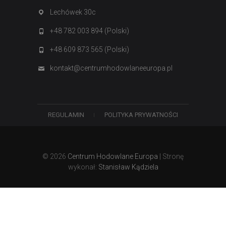
Lechówek 30c
+48 782 003 894 (Polski)
+48 609 873 565 (Polski)
kontakt@centrumhodowlaneeuropa.pl
REGULAMIN
POLITYKA PRYWATNOŚCI
© 2026
Centrum Hodowlane Europa
| Stronę
wykonał:
Stanisław Kądziela