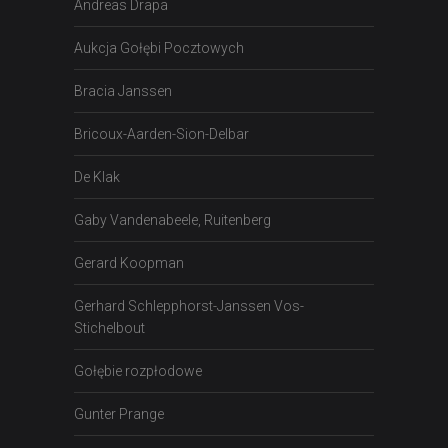
Andreas Drapa
Aukcja Gołębi Pocztowych
Bracia Janssen
Bricoux-Aarden-Sion-Delbar
De Klak
Gaby Vandenabeele, Ruitenberg
Gerard Koopman
Gerhard Schlepphorst-Janssen Vos-
Stichelbout
Gołębie rozpłodowe
Gunter Prange