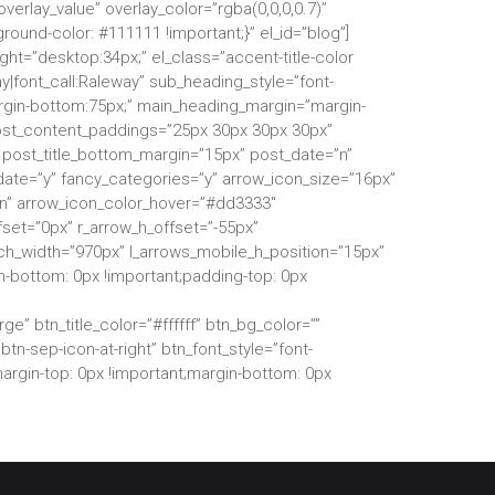
overlay_value” overlay_color=”rgba(0,0,0,0.7)”
und-color: #111111 !important;}” el_id=”blog”]
ht=”desktop:34px;” el_class=”accent-title-color
ay|font_call:Raleway” sub_heading_style=”font-
rgin-bottom:75px;” main_heading_margin=”margin-
post_content_paddings=”25px 30px 30px 30px”
post_title_bottom_margin=”15px” post_date=”n”
ate=”y” fancy_categories=”y” arrow_icon_size=”16px”
”n” arrow_icon_color_hover=”#dd3333″
et=”0px” r_arrow_h_offset=”-55px”
tch_width=”970px” l_arrows_mobile_h_position=”15px”
-bottom: 0px !important;padding-top: 0px
” btn_title_color=”#ffffff” btn_bg_color=””
-sep-icon-at-right” btn_font_style=”font-
argin-top: 0px !important;margin-bottom: 0px