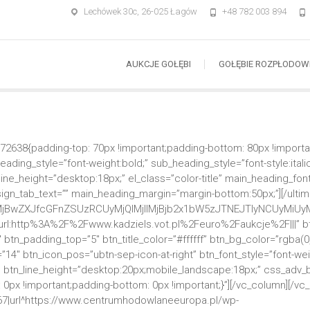
Lechówek 30c, 26-025 Łagów
+48 782 003 894
AUKCJE GOŁĘBI
GOŁĘBIE ROZPŁODOW
2638{padding-top: 70px !important;padding-bottom: 80px !importan
_style=”font-weight:bold;” sub_heading_style=”font-style:italic;
ne_height=”desktop:18px;” el_class=”color-title” main_heading_fon
ign_tab_text=”” main_heading_margin=”margin-bottom:50px;”][/ulti
MjBwZXJfcGFnZSUzRCUyMjQlMjIlMjBjb2x1bW5zJTNEJTIyNCUyMiUyM
”url:http%3A%2F%2Fwww.kadziels.vot.pl%2Feuro%2Faukcje%2F|||” bt
 btn_padding_top=”5″ btn_title_color=”#ffffff” btn_bg_color=”rgba(0
14″ btn_icon_pos=”ubtn-sep-icon-at-right” btn_font_style=”font-wei
” btn_line_height=”desktop:20px;mobile_landscape:18px;” css_adv
 0px !important;padding-bottom: 0px !important;}”][/vc_column][/vc
667|url^https://www.centrumhodowlaneeuropa.pl/wp-