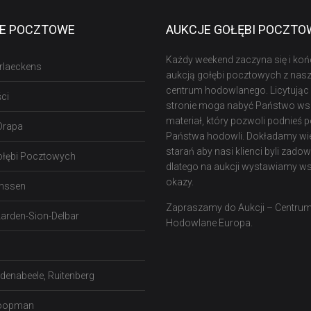
IE POCZTOWE
AUKCJE GOŁĘBI POCZT
Każdy weekend zaczyna się i koń
rlaeckens
aukcją gołębi pocztowych z nas
centrum hodowlanego. Licytując 
ci
stronie moga nabyć Państwo ws
materiał, który pozwoli podnieś 
Drapa
Państwa hodowli. Dokładamy wie
starań aby nasi klienci byli zadow
ołębi Pocztowych
dlatego na aukcji wystawiamy w
okazy.
anssen
Zapraszamy do Aukcji – Centru
arden-Sion-Delbar
Hodowlane Europa.
denabeele, Ruitenberg
Koopman