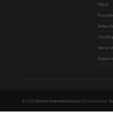
Pittbull
Pozostał
Stefan St
Tino Ber
Werner S
Wybitni 
© 2026
Centrum Hodowlane Europa
| Stronę wykonał:
St