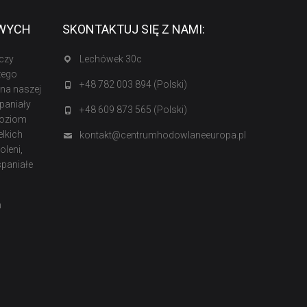
OWYCH
SKONTAKTUJ SIĘ Z NAMI:
czy
Lechówek 30c
zego
+48 782 003 894 (Polski)
na naszej
paniały
+48 609 873 565 (Polski)
poziom
lkich
kontakt@centrumhodowlaneeuropa.pl
oleni,
spaniałe
m