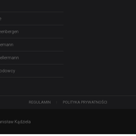
e
eenbergen
gemann
tellermann
Hodowcy
REGULAMIN
POLITYKA PRYWATNOŚCI
anisław Kądziela