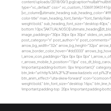
content/uploads/2018/09/3.jpg|caption^null|alt^null|tit
type=”vc_default” css=”.vc_custom_1536913943141{pad
[vc_column][ultimate_heading sub_heading_color=”#fff
color-title” main_heading_font_family=”font_family:Ra
weight:bold;” sub_heading_font_size=”desktop:40px;
bottom:10px;”]AKTUALNOŚCI[/ultimate_heading][dt_bl
image_paddings=”30px 30px 0px 30px” slides_on_wide
post_category=”n” post_author=”n” post_comments=”n”
arrow_bg_width=”32x” arrow_bg_height=”32px” arrow_
arrow_border_color_hover=”#dd3333″ arrows_bg_hover
l_arrow_icon_paddings=”0px 0px 0px 0px” l_arrow_v_of
r_arrows_mobile_h_position=”15px” css_dt_blog_carou
!important;padding-bottom: 0px !important;}” categor
btn_link=”url:http%3A%2F%2Fwww.kadziels.vot.pl%2Feuro
btn_anim_effect=”ulta-skew-forward” icon=”icomoon-fo
weight:bold;” btn_font_size=”desktop:16px;” btn_lin
!important;padding-top: 20px !important;padding-botto