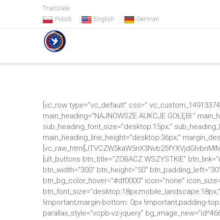
S
Translate
k
Polish
English
German
i
p
Centrum Hodowlane Europa
Aukcje Gołebi Pocztowych – Sprzedaż Gołębi
t
o
c
o
n
t
[vc_row type=”vc_default” css=”.vc_custom_149133747
e
main_heading=”NAJNOWSZE AUKCJE GOŁĘBI:” main_heading
n
sub_heading_font_size=”desktop:15px;” sub_heading_li
t
main_heading_line_height=”desktop:36px;” margin_des
[vc_raw_html]JTVCZW5kaW5nX3Nvb25fYXVjdGlvbnMl
[ult_buttons btn_title=”ZOBACZ WSZYSTKIE” btn_link=
btn_width=”300″ btn_height=”50″ btn_padding_left=”30″
btn_bg_color_hover=”#df0000″ icon=”none” icon_size=”
btn_font_size=”desktop:18px;mobile_landscape:18px;
!important;margin-bottom: 0px !important;padding-top:
parallax_style=”vcpb-vz-jquery” bg_image_new=”id^4