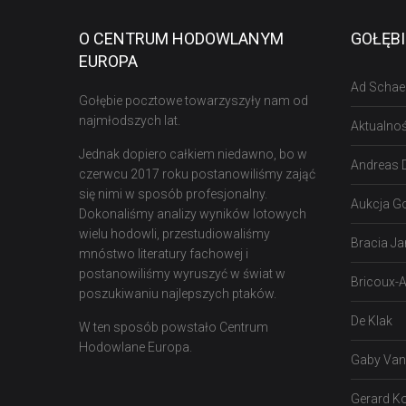
O CENTRUM HODOWLANYM
GOŁĘB
EUROPA
Ad Schae
Gołębie pocztowe towarzyszyły nam od
najmłodszych lat.
Aktualnoś
Jednak dopiero całkiem niedawno, bo w
Andreas 
czerwcu 2017 roku postanowiliśmy zająć
się nimi w sposób profesjonalny.
Aukcja G
Dokonaliśmy analizy wyników lotowych
wielu hodowli, przestudiowaliśmy
Bracia J
mnóstwo literatury fachowej i
postanowiliśmy wyruszyć w świat w
Bricoux-A
poszukiwaniu najlepszych ptaków.
De Klak
W ten sposób powstało Centrum
Hodowlane Europa.
Gaby Van
Gerard 