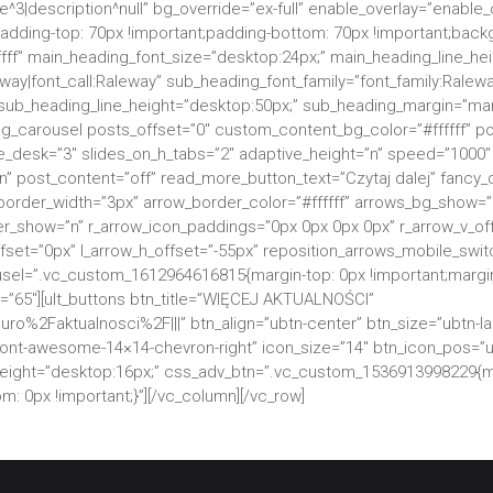
le^3|description^null” bg_override=”ex-full” enable_overlay=”enable_
ding-top: 70px !important;padding-bottom: 70px !important;backgro
fff” main_heading_font_size=”desktop:24px;” main_heading_line_heig
leway|font_call:Raleway” sub_heading_font_family=”font_family:Ralew
” sub_heading_line_height=”desktop:50px;” sub_heading_margin=”ma
og_carousel posts_offset=”0″ custom_content_bg_color=”#ffffff” 
_desk=”3″ slides_on_h_tabs=”2″ adaptive_height=”n” speed=”1000″ 
 post_content=”off” read_more_button_text=”Czytaj dalej” fancy_d
border_width=”3px” arrow_border_color=”#ffffff” arrows_bg_show=
_show=”n” r_arrow_icon_paddings=”0px 0px 0px 0px” r_arrow_v_offs
fset=”0px” l_arrow_h_offset=”-55px” reposition_arrows_mobile_swi
sel=”.vc_custom_1612964616815{margin-top: 0px !important;margin
y=”65″][ult_buttons btn_title=”WIĘCEJ AKTUALNOŚCI”
%2Faktualnosci%2F|||” btn_align=”ubtn-center” btn_size=”ubtn-large
nt-awesome-14×14-chevron-right” icon_size=”14″ btn_icon_pos=”ubtn
e_height=”desktop:16px;” css_adv_btn=”.vc_custom_1536913998229{m
m: 0px !important;}”][/vc_column][/vc_row]