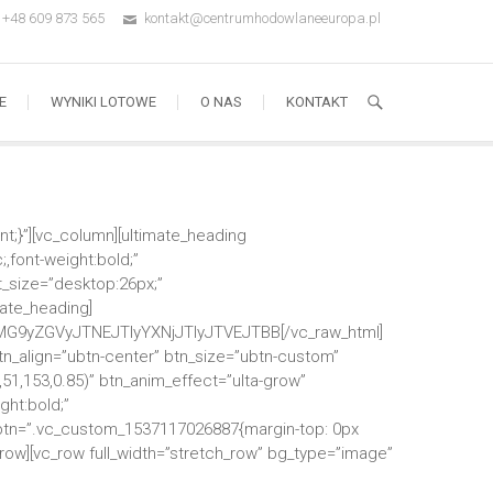
+48 609 873 565
kontakt@centrumhodowlaneeuropa.pl
E
WYNIKI LOTOWE
O NAS
KONTAKT
t;}”][vc_column][ultimate_heading
,font-weight:bold;”
t_size=”desktop:26px;”
mate_heading]
G9yZGVyJTNEJTIyYXNjJTIyJTVEJTBB[/vc_raw_html]
n_align=”ubtn-center” btn_size=”ubtn-custom”
,51,153,0.85)” btn_anim_effect=”ulta-grow”
ght:bold;”
_btn=”.vc_custom_1537117026887{margin-top: 0px
_row][vc_row full_width=”stretch_row” bg_type=”image”