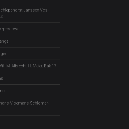
Schlepphorst-Janssen Vos-
ut
rozpłodowe
range
uger
ll, M. Albrecht, H. Meier, Bak 17
ns
ner
mans-Vloemans-Schlomer-